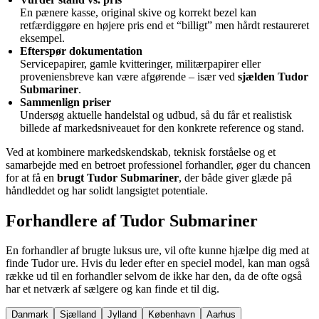
En pænere kasse, original skive og korrekt bezel kan
retfærdiggøre en højere pris end et “billigt” men hårdt restaureret
eksempel.
Efterspør dokumentation
Servicepapirer, gamle kvitteringer, militærpapirer eller
proveniensbreve kan være afgørende – især ved
sjælden Tudor
Submariner
.
Sammenlign priser
Undersøg aktuelle handelstal og udbud, så du får et realistisk
billede af markedsniveauet for den konkrete reference og stand.
Ved at kombinere markedskendskab, teknisk forståelse og et
samarbejde med en betroet professionel forhandler, øger du chancen
for at få en
brugt Tudor Submariner
, der både giver glæde på
håndleddet og har solidt langsigtet potentiale.
Forhandlere af Tudor Submariner
En forhandler af brugte luksus ure, vil ofte kunne hjælpe dig med at
finde Tudor ure. Hvis du leder efter en speciel model, kan man også
række ud til en forhandler selvom de ikke har den, da de ofte også
har et netværk af sælgere og kan finde et til dig.
Danmark
Sjælland
Jylland
København
Aarhus