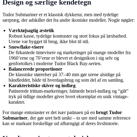
Design og særlige kendetegn
Tudor Submariner er et klassisk dykkerur, men med tydelige
særpræg, der adskiller det fra andre ikoniske modeller. Nogle nøgler:
Værktøjsagtig æstetik
Robust kasse, tydelige kontraster og stort fokus på læsbarhed.
Urene var bygget til brug, ikke blot til stil.
Snowflake-visere
De firkantede timevisere og markeringer på mange modeller fra
1960’erne og 70’erne er blevet et designikon i sig selv og
genfortolkes i moderne Tudor Black Bay-serien.
Balancerede proportioner
De klassiske størrelser på 37–40 mm gør urene alsidige på
håndleddet, både til hverdagsbrug og som del af en samling.
Karakteristiske skiver og indlæg
Patinerede tritium-markeringer, falmede bezel-indlæg og “gilt”
tryk på tidlige modeller giver hvert eksemplar en unik vintage-
karakter.
For mange entusiaster er det især patinaen på en
brugt Tudor
Submariner
, der gør uret helt unikt – to ure med samme reference
kan se markant forskellige ud afhængigt af deres livshistorie.