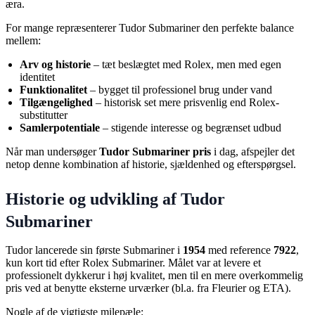
æra.
For mange repræsenterer Tudor Submariner den perfekte balance
mellem:
Arv og historie
– tæt beslægtet med Rolex, men med egen
identitet
Funktionalitet
– bygget til professionel brug under vand
Tilgængelighed
– historisk set mere prisvenlig end Rolex-
substitutter
Samlerpotentiale
– stigende interesse og begrænset udbud
Når man undersøger
Tudor Submariner pris
i dag, afspejler det
netop denne kombination af historie, sjældenhed og efterspørgsel.
Historie og udvikling af Tudor
Submariner
Tudor lancerede sin første Submariner i
1954
med reference
7922
,
kun kort tid efter Rolex Submariner. Målet var at levere et
professionelt dykkerur i høj kvalitet, men til en mere overkommelig
pris ved at benytte eksterne urværker (bl.a. fra Fleurier og ETA).
Nogle af de vigtigste milepæle: