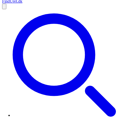
Find
Uret
.dk