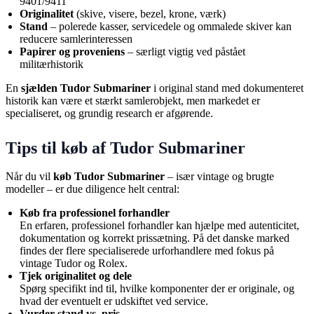
9401/9411
Originalitet
(skive, visere, bezel, krone, værk)
Stand
– polerede kasser, servicedele og ommalede skiver kan
reducere samlerinteressen
Papirer og proveniens
– særligt vigtig ved påstået
militærhistorik
En
sjælden Tudor Submariner
i original stand med dokumenteret
historik kan være et stærkt samlerobjekt, men markedet er
specialiseret, og grundig research er afgørende.
Tips til køb af Tudor Submariner
Når du vil
køb Tudor Submariner
– især vintage og brugte
modeller – er due diligence helt central:
Køb fra professionel forhandler
En erfaren, professionel forhandler kan hjælpe med autenticitet,
dokumentation og korrekt prissætning. På det danske marked
findes der flere specialiserede urforhandlere med fokus på
vintage Tudor og Rolex.
Tjek originalitet og dele
Spørg specifikt ind til, hvilke komponenter der er originale, og
hvad der eventuelt er udskiftet ved service.
Vurder stand vs. pris