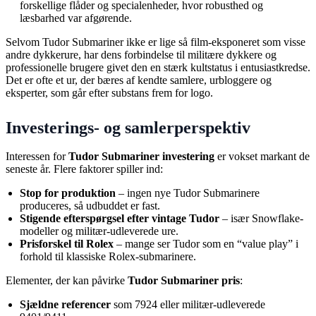
forskellige flåder og specialenheder, hvor robusthed og
læsbarhed var afgørende.
Selvom Tudor Submariner ikke er lige så film-eksponeret som visse
andre dykkerure, har dens forbindelse til militære dykkere og
professionelle brugere givet den en stærk kultstatus i entusiastkredse.
Det er ofte et ur, der bæres af kendte samlere, urbloggere og
eksperter, som går efter substans frem for logo.
Investerings- og samlerperspektiv
Interessen for
Tudor Submariner investering
er vokset markant de
seneste år. Flere faktorer spiller ind:
Stop for produktion
– ingen nye Tudor Submarinere
produceres, så udbuddet er fast.
Stigende efterspørgsel efter vintage Tudor
– især Snowflake-
modeller og militær-udleverede ure.
Prisforskel til Rolex
– mange ser Tudor som en “value play” i
forhold til klassiske Rolex-submarinere.
Elementer, der kan påvirke
Tudor Submariner pris
:
Sjældne referencer
som 7924 eller militær-udleverede