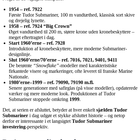
1954 – ref. 7922
Første Tudor Submariner, 100 m vandtæthed, klassisk sort skive
og drejelig lynette.
1958 – ref. 7924 “Big Crown”
Øget vandtæthed til 200 m, større krone uden kronebeskyttere –
meget eftertragtet i dag.
Start 1960’erne – ref. 7928
Introduktion af kronebeskyttere, mere moderne Submariner-
designlinje.
Slut 1960’erne/70’erne – ref. 7016, 7021, 9401, 9411
De berømte
“Snowflake”
-modeller med karakteristiske
firkantede visere og markeringer, ofte leveret til franske Marine
Nationale.
1980’erne–1999 – ref. 79090, 79190 m.fl.
Senere generationer med safirglas (på visse modeller), opdaterede
værker og mere moderne look. Produktionen af Tudor
Submariner stoppede omkring
1999
.
Det, at serien er afsluttet, betyder at hver enkelt
sjælden Tudor
Submariner
i dag udgør et stykke afsluttet historie – og netop
derfor er interessante i et langsigtet
Tudor Submariner
investering
-perspektiv.