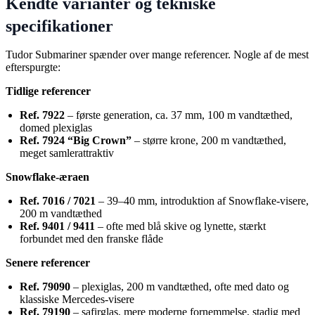
Kendte varianter og tekniske
specifikationer
Tudor Submariner spænder over mange referencer. Nogle af de mest
efterspurgte:
Tidlige referencer
Ref. 7922
– første generation, ca. 37 mm, 100 m vandtæthed,
domed plexiglas
Ref. 7924 “Big Crown”
– større krone, 200 m vandtæthed,
meget samlerattraktiv
Snowflake-æraen
Ref. 7016 / 7021
– 39–40 mm, introduktion af Snowflake-visere,
200 m vandtæthed
Ref. 9401 / 9411
– ofte med blå skive og lynette, stærkt
forbundet med den franske flåde
Senere referencer
Ref. 79090
– plexiglas, 200 m vandtæthed, ofte med dato og
klassiske Mercedes-visere
Ref. 79190
– safirglas, mere moderne fornemmelse, stadig med