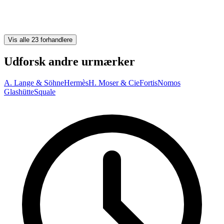
Vis alle 23 forhandlere
Udforsk andre urmærker
A. Lange & Söhne
Hermès
H. Moser & Cie
Fortis
Nomos
Glashütte
Squale