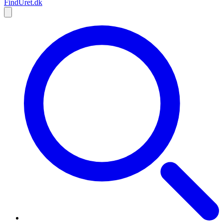
Find
Uret
.dk