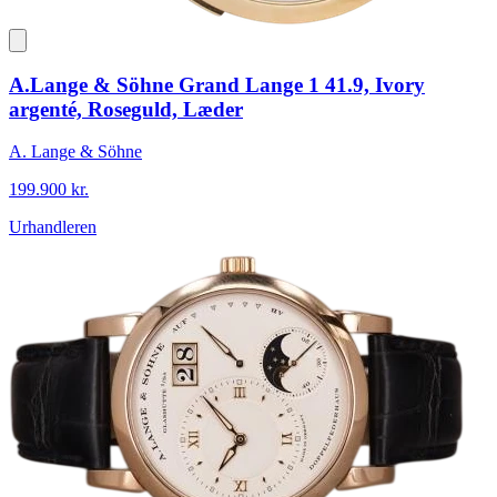
A.Lange & Söhne Grand Lange 1 41.9, Ivory
argenté, Roseguld, Læder
A. Lange & Söhne
199.900 kr.
Urhandleren