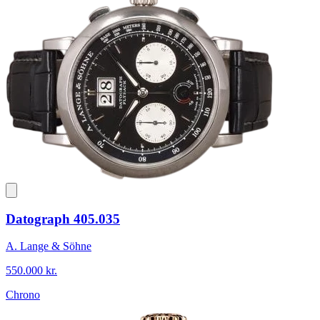
Datograph 405.035
A. Lange & Söhne
550.000 kr.
Chrono