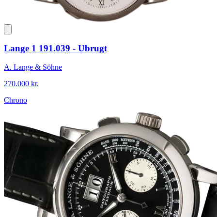
Lange 1 191.039 - Ubrugt
A. Lange & Söhne
270.000 kr.
Chrono