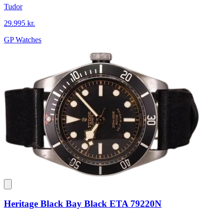
Tudor
29.995 kr.
GP Watches
Heritage Black Bay Black ETA 79220N