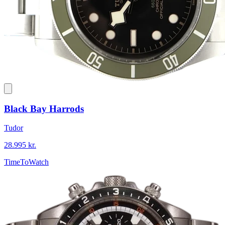
Black Bay Harrods
Tudor
28.995 kr.
TimeToWatch