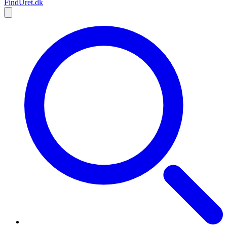
Find
Uret
.dk