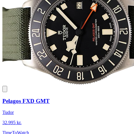
Pelagos FXD GMT
Tudor
32.995 kr.
TimeToWatch