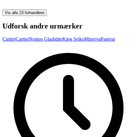
Vis alle 23 forhandlere
Udforsk andre urmærker
Cartier
Cartier
Nomos Glashütte
King Seiko
Minerva
Panerai