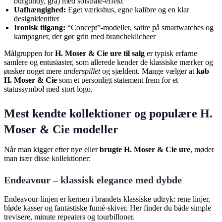
burgundy, grå) med solstråle-effekt
Uafhængighed:
Eget værkshus, egne kalibre og en klar
designidentitet
Ironisk tilgang:
“Concept”-modeller, satire på smartwatches og
kampagner, der gør grin med brancheklicheer
Målgruppen for
H. Moser & Cie ure til salg
er typisk erfarne
samlere og entusiaster, som allerede kender de klassiske mærker og
ønsker noget mere
underspillet
og sjældent. Mange vælger at
køb
H. Moser & Cie
som et personligt statement frem for et
statussymbol med stort logo.
Mest kendte kollektioner og populære H.
Moser & Cie modeller
Når man kigger efter nye eller
brugte H. Moser & Cie ure
, møder
man især disse kollektioner:
Endeavour – klassisk elegance med dybde
Endeavour-linjen er kernen i brandets klassiske udtryk: rene linjer,
bløde kasser og fantastiske fumé-skiver. Her finder du både simple
trevisere, minute repeaters og tourbilloner.