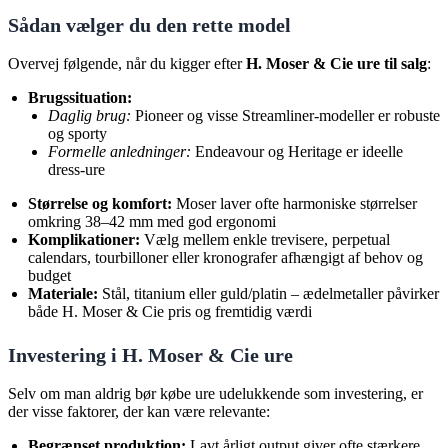
Sådan vælger du den rette model
Overvej følgende, når du kigger efter
H. Moser & Cie ure til salg
:
Brugssituation:
Daglig brug:
Pioneer og visse Streamliner-modeller er robuste
og sporty
Formelle anledninger:
Endeavour og Heritage er ideelle
dress-ure
Størrelse og komfort:
Moser laver ofte harmoniske størrelser
omkring 38–42 mm med god ergonomi
Komplikationer:
Vælg mellem enkle trevisere, perpetual
calendars, tourbilloner eller kronografer afhængigt af behov og
budget
Materiale:
Stål, titanium eller guld/platin – ædelmetaller påvirker
både H. Moser & Cie pris og fremtidig værdi
Investering i H. Moser & Cie ure
Selv om man aldrig bør købe ure udelukkende som investering, er
der visse faktorer, der kan være relevante:
Begrænset produktion:
Lavt årligt output giver ofte stærkere