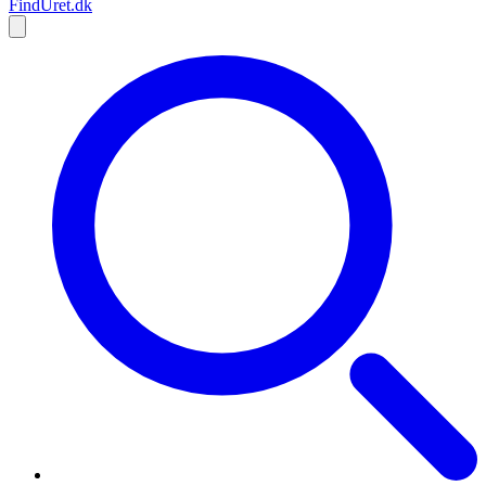
Find
Uret
.dk