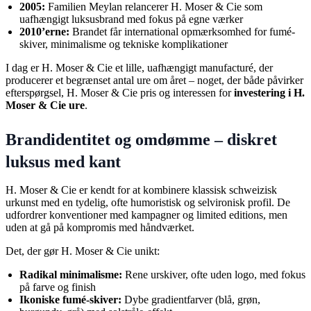
2005:
Familien Meylan relancerer H. Moser & Cie som
uafhængigt luksusbrand med fokus på egne værker
2010’erne:
Brandet får international opmærksomhed for fumé-
skiver, minimalisme og tekniske komplikationer
I dag er H. Moser & Cie et lille, uafhængigt manufacturé, der
producerer et begrænset antal ure om året – noget, der både påvirker
efterspørgsel, H. Moser & Cie pris og interessen for
investering i H.
Moser & Cie ure
.
Brandidentitet og omdømme – diskret
luksus med kant
H. Moser & Cie er kendt for at kombinere klassisk schweizisk
urkunst med en tydelig, ofte humoristisk og selvironisk profil. De
udfordrer konventioner med kampagner og limited editions, men
uden at gå på kompromis med håndværket.
Det, der gør H. Moser & Cie unikt:
Radikal minimalisme:
Rene urskiver, ofte uden logo, med fokus
på farve og finish
Ikoniske fumé-skiver:
Dybe gradientfarver (blå, grøn,