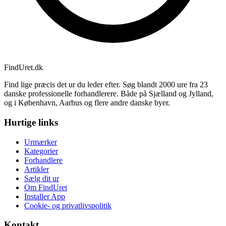
Find
Uret
.dk
Find lige præcis det ur du leder efter. Søg blandt 2000 ure fra 23
danske professionelle forhandlerere. Både på Sjælland og Jylland,
og i København, Aarhus og flere andre danske byer.
Hurtige links
Urmærker
Kategorier
Forhandlere
Artikler
Sælg dit ur
Om FindUret
Installer App
Cookie- og privatlivspolitik
Kontakt