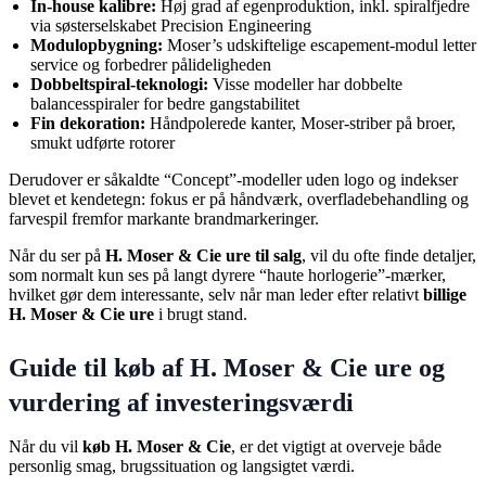
In-house kalibre:
Høj grad af egenproduktion, inkl. spiralfjedre
via søsterselskabet Precision Engineering
Modulopbygning:
Moser’s udskiftelige escapement-modul letter
service og forbedrer pålideligheden
Dobbeltspiral-teknologi:
Visse modeller har dobbelte
balancesspiraler for bedre gangstabilitet
Fin dekoration:
Håndpolerede kanter, Moser-striber på broer,
smukt udførte rotorer
Derudover er såkaldte “Concept”-modeller uden logo og indekser
blevet et kendetegn: fokus er på håndværk, overfladebehandling og
farvespil fremfor markante brandmarkeringer.
Når du ser på
H. Moser & Cie ure til salg
, vil du ofte finde detaljer,
som normalt kun ses på langt dyrere “haute horlogerie”-mærker,
hvilket gør dem interessante, selv når man leder efter relativt
billige
H. Moser & Cie ure
i brugt stand.
Guide til køb af H. Moser & Cie ure og
vurdering af investeringsværdi
Når du vil
køb H. Moser & Cie
, er det vigtigt at overveje både
personlig smag, brugssituation og langsigtet værdi.