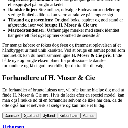
efterspørgsel på brugtmarkedet
Ikoniske linjer:
Streamliner, udvalgte Endeavour-modeller og
særlige limited editions kan være attraktive på længere sigt
Tilstand og proveniens:
Original boks, papirer og god stand er
afgørende, især ved
brugte H. Moser & Cie ure
Markedstendenser:
Uafhængige mærker med stærk identitet
har generelt fået øget opmærksomhed de seneste år
For mange købere er fokus dog først og fremmest oplevelsen af et
håndbygget ur med unik karakter. Ved at bruge en samlet portal som
finduret.dk kan du nemt sammenligne
H. Moser & Cie pris
, finde
både nye og brugte eksemplarer fra professionelle danske
forhandlere og få et godt overblik, før du træffer dit valg.
Forhandlere af H. Moser & Cie
En forhandler af brugte luksus ure, vil ofte kunne hjælpe dig med at
finde H. Moser & Cie ure. Hvis du leder efter en speciel model, kan
man også række ud til en forhandler selvom de ikke har den, da de
ofte også har et netværk af sælgere og kan finde et til dig.
Danmark
Sjælland
Jylland
København
Aarhus
Urbørsen