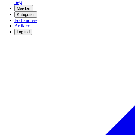
Søg
Mærker
Kategorier
Forhandlere
Artikler
Log ind