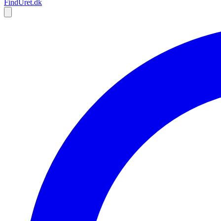
Find
Uret
.dk