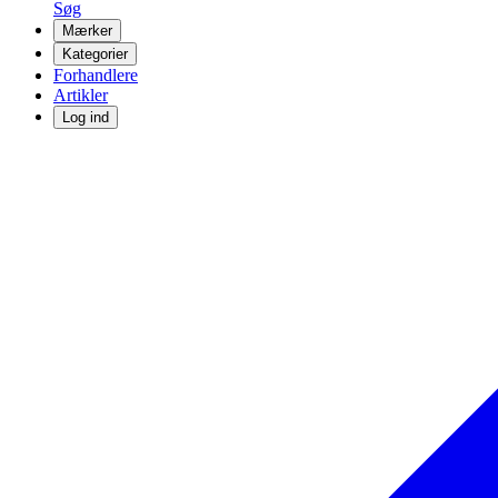
Søg
Mærker
Kategorier
Forhandlere
Artikler
Log ind