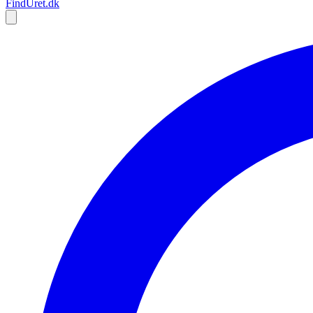
Find
Uret
.dk