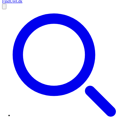
Find
Uret
.dk