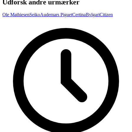
Udforsk andre urmærker
Ole Mathiesen
Seiko
Audemars Piguet
Certina
Bvlgari
Citizen