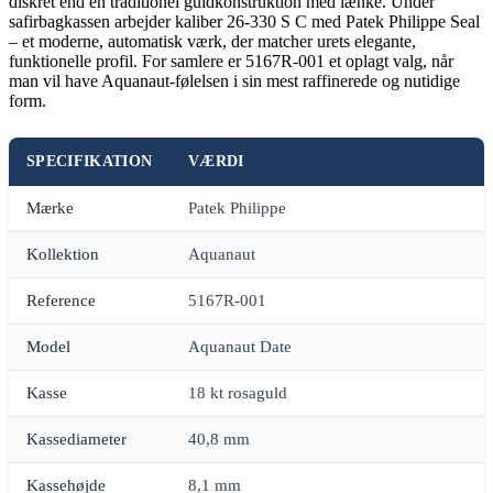
diskret end en traditionel guldkonstruktion med lænke. Under
safirbagkassen arbejder kaliber 26-330 S C med Patek Philippe Seal
– et moderne, automatisk værk, der matcher urets elegante,
funktionelle profil. For samlere er 5167R-001 et oplagt valg, når
man vil have Aquanaut-følelsen i sin mest raffinerede og nutidige
form.
SPECIFIKATION
VÆRDI
Mærke
Patek Philippe
Kollektion
Aquanaut
Reference
5167R-001
Model
Aquanaut Date
Kasse
18 kt rosaguld
Kassediameter
40,8 mm
Kassehøjde
8,1 mm