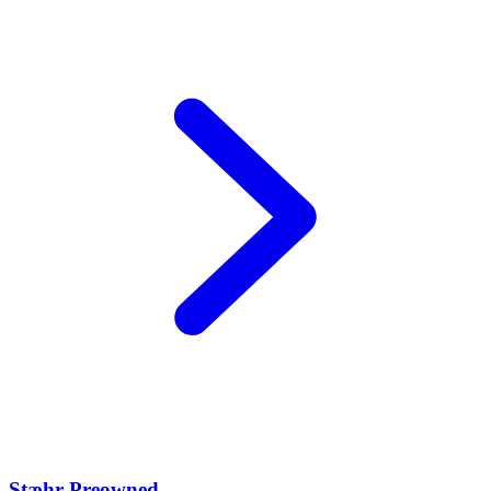
Stæhr Preowned