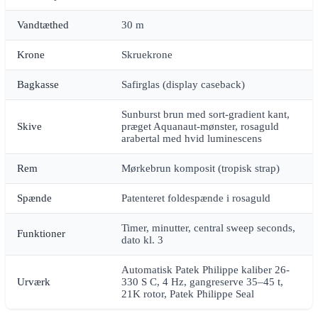
Vandtæthed
30 m
Krone
Skruekrone
Bagkasse
Safirglas (display caseback)
Sunburst brun med sort-gradient kant,
Skive
præget Aquanaut-mønster, rosaguld
arabertal med hvid luminescens
Rem
Mørkebrun komposit (tropisk strap)
Spænde
Patenteret foldespænde i rosaguld
Timer, minutter, central sweep seconds,
Funktioner
dato kl. 3
Automatisk Patek Philippe kaliber 26-
Urværk
330 S C, 4 Hz, gangreserve 35–45 t,
21K rotor, Patek Philippe Seal