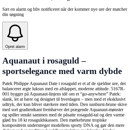
Sæt en alarm og bliv notificeret når der kommer nye ure der matcher
din søgning
Opret alarm
Aquanaut i rosaguld –
sportselegance med varm dybde
Patek Philippe Aquanaut Date i rosaguld er et af de sjældne ure, der
balancerer ægte luksus med en afslappet, moderne attitude. 5167R-
001 bygger på Aquanaut-linjens idé om et “go-anywhere” Patek:
slank, let at bære og designet til hverdagen – men med et eksklusivt
udtryk, der kun bliver stærkere med tiden. Den sunburst-brune skive
med sort gradientkant fremhæver det prægende Aquanaut-mønster
og spiller smukt sammen med de påsatte rosaguld-tal og den varme
glød fra 18 kt rosaguldskassen. Den mørkebrune tropiske
kompositrem understreger modellens sporty DNA og gør den mere