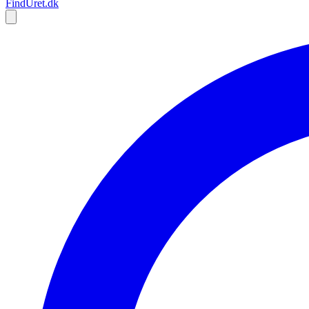
Find
Uret
.dk