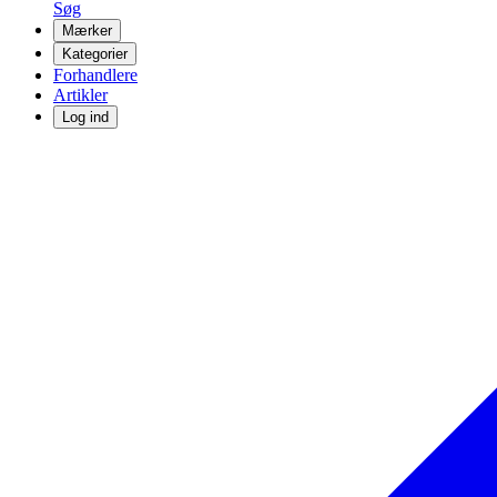
Søg
Mærker
Kategorier
Forhandlere
Artikler
Log ind