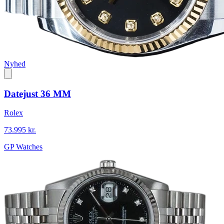
Nyhed
Datejust 36 MM
Rolex
73.995 kr.
GP Watches