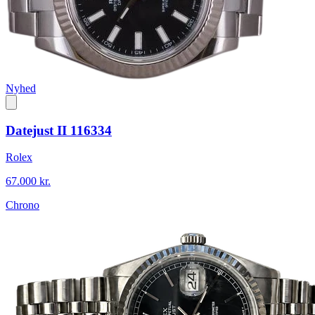
Nyhed
Datejust II 116334
Rolex
67.000 kr.
Chrono