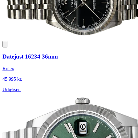
Datejust 16234 36mm
Rolex
45.995 kr.
Urbørsen