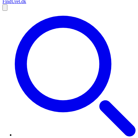
Find
Uret
.dk