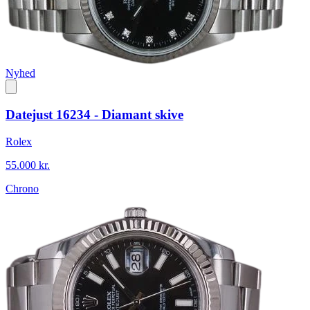
Nyhed
Datejust 16234 - Diamant skive
Rolex
55.000 kr.
Chrono