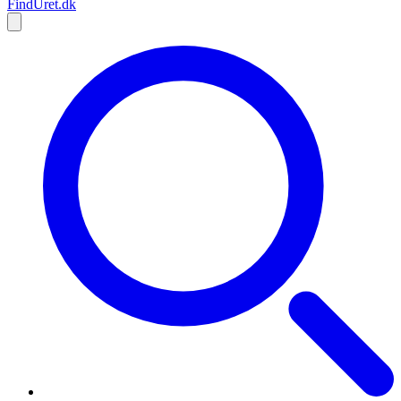
Find
Uret
.dk