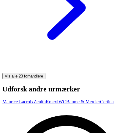
Vis alle 23 forhandlere
Udforsk andre urmærker
Maurice Lacroix
Zenith
Rolex
IWC
Baume & Mercier
Certina