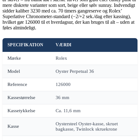
mere diskrete varianter som sort, beige eller sølv sunray. Indvendigt
sidder kaliber 3230 med ca. 70 timers gangreserve og Rolex’
Superlative Chronometer-standard (−2/+2 sek./dag efter kassing),
hvilket gør 126000 til et hverdagsur, der kan bruges til alt – uden at
føles almindeligt.
SPECIFIKATION
VÆRDI
Mærke
Rolex
Model
Oyster Perpetual 36
Reference
126000
Kassestørrelse
36 mm
Kassetykkelse
Ca. 11,6 mm
Oystersteel Oyster-kasse, skruet
Kasse
bagkasse, Twinlock skruekrone