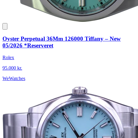
Oyster Perpetual 36Mm 126000 Tiffany – New
05/2026 *Reserveret
Rolex
95.000 kr.
WeWatches