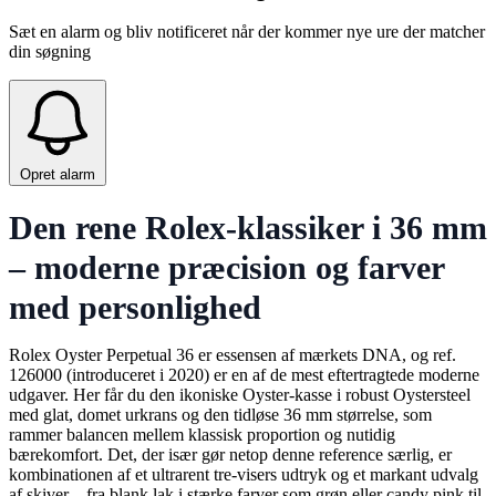
Sæt en alarm og bliv notificeret når der kommer nye ure der matcher
din søgning
Opret alarm
Den rene Rolex-klassiker i 36 mm
– moderne præcision og farver
med personlighed
Rolex Oyster Perpetual 36 er essensen af mærkets DNA, og ref.
126000 (introduceret i 2020) er en af de mest eftertragtede moderne
udgaver. Her får du den ikoniske Oyster-kasse i robust Oystersteel
med glat, domet urkrans og den tidløse 36 mm størrelse, som
rammer balancen mellem klassisk proportion og nutidig
bærekomfort. Det, der især gør netop denne reference særlig, er
kombinationen af et ultrarent tre-visers udtryk og et markant udvalg
af skiver – fra blank lak i stærke farver som grøn eller candy pink til