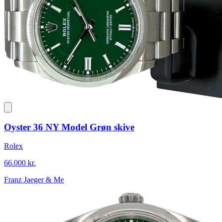
Oyster 36 NY Model Grøn skive
Rolex
66.000 kr.
Franz Jaeger & Me