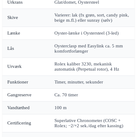
Urkrans
Glat/domet, Oystersteel
Varierer: lak (fx grøn, sort, candy pink,
Skive
beige m.fl.) eller sunray (sølv)
Lænke
Oyster-lænke i Oystersteel (3-led)
Oysterclasp med Easylink ca. 5 mm
Lås
komfortforlænger
Rolex kaliber 3230, mekanisk
Urværk
automatisk (Perpetual rotor), 4 Hz
Funktioner
Timer, minutter, sekunder
Gangreserve
Ca. 70 timer
Vandtæthed
100 m
Superlative Chronometer (COSC +
Certificering
Rolex; −2/+2 sek./dag efter kassing)