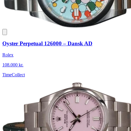
Oyster Perpetual 126000 – Dansk AD
Rolex
108.000 kr.
TimeCollect