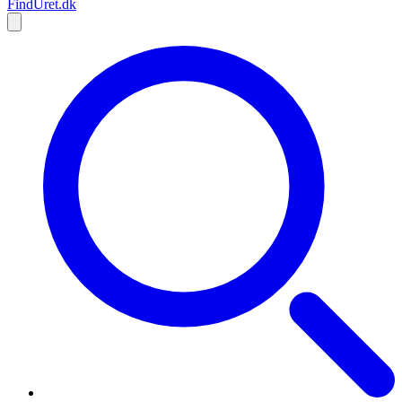
Find
Uret
.dk