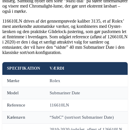
indlæg. Samtidig byder den sorte “Maxi dial” på større timemarkører
og visere med Chromalight-lume, der gør uret ekstremt læsbart –
også i mørke.
116610LN drives af det gennemprøvede kaliber 3135, et af Rolex’
mest anerkendte automatiske værker, og kombineres med Oyster-
lænken og den praktiske Glidelock-justering, som gør pasformen let
at fintrimme i hverdagen. Som udgået reference (afløst af 126610LN
i 2020) er den i dag et særligt attraktivt valg for samlere og
entusiaster, der vil have den “sidste” 40 mm Submariner Date i den
klassiske sort/sort-konfiguration.
SPECIFIKATION
VÆRDI
Mærke
Rolex
Model
Submariner Date
Reference
116610LN
Kælenavn
“SubC” (sort/sort Submariner Date)
2010-2020 (udgået, afløst af 126610LN