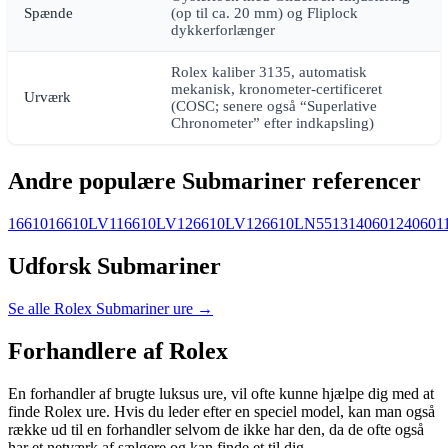
Spænde
(op til ca. 20 mm) og Fliplock
dykkerforlænger
Rolex kaliber 3135, automatisk
mekanisk, kronometer-certificeret
Urværk
(COSC; senere også “Superlative
Chronometer” efter indkapsling)
Andre populære Submariner referencer
16610
16610LV
116610LV
126610LV
126610LN
5513
14060
124060
1
Udforsk Submariner
Se alle Rolex Submariner ure →
Forhandlere af Rolex
En forhandler af brugte luksus ure, vil ofte kunne hjælpe dig med at
finde Rolex ure. Hvis du leder efter en speciel model, kan man også
række ud til en forhandler selvom de ikke har den, da de ofte også
har et netværk af sælgere og kan finde et til dig.