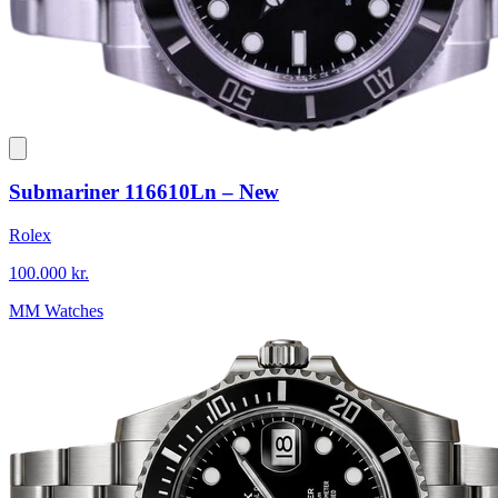
Submariner 116610Ln – New
Rolex
100.000 kr.
MM Watches