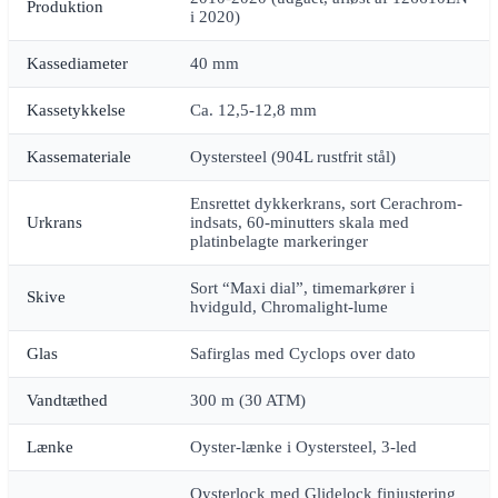
Produktion
i 2020)
Kassediameter
40 mm
Kassetykkelse
Ca. 12,5-12,8 mm
Kassemateriale
Oystersteel (904L rustfrit stål)
Ensrettet dykkerkrans, sort Cerachrom-
Urkrans
indsats, 60-minutters skala med
platinbelagte markeringer
Sort “Maxi dial”, timemarkører i
Skive
hvidguld, Chromalight-lume
Glas
Safirglas med Cyclops over dato
Vandtæthed
300 m (30 ATM)
Lænke
Oyster-lænke i Oystersteel, 3-led
Oysterlock med Glidelock finjustering