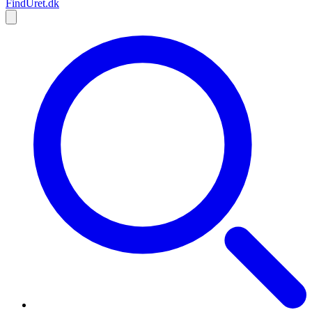
Find
Uret
.dk