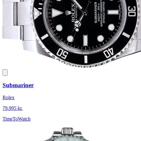
Submariner
Rolex
79.995 kr.
TimeToWatch