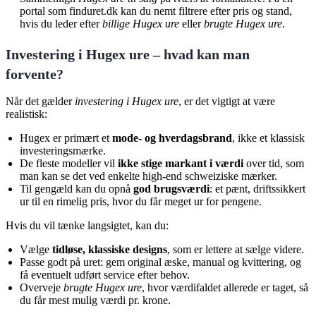
portal som finduret.dk kan du nemt filtrere efter pris og stand,
hvis du leder efter
billige Hugex ure
eller
brugte Hugex ure
.
Investering i Hugex ure – hvad kan man
forvente?
Når det gælder
investering i Hugex ure
, er det vigtigt at være
realistisk:
Hugex er primært et
mode- og hverdagsbrand
, ikke et klassisk
investeringsmærke.
De fleste modeller vil
ikke stige markant i værdi
over tid, som
man kan se det ved enkelte high-end schweiziske mærker.
Til gengæld kan du opnå
god brugsværdi
: et pænt, driftssikkert
ur til en rimelig pris, hvor du får meget ur for pengene.
Hvis du vil tænke langsigtet, kan du:
Vælge
tidløse, klassiske designs
, som er lettere at sælge videre.
Passe godt på uret: gem original æske, manual og kvittering, og
få eventuelt udført service efter behov.
Overveje
brugte Hugex ure
, hvor værdifaldet allerede er taget, så
du får mest mulig værdi pr. krone.