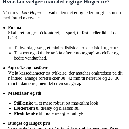
Hvordan vælger man det rigtige Hugex ur?
Når du vil
køb Hugex
– hvad enten det er nyt eller brugt – kan du
med fordel overveje:
Formål
Skal uret bruges på kontoret, til sport, til fest – eller lidt af det
hele?
Til hverdag: vælg et minimalistisk eller klassisk Hugex ur.
Til sport og aktiv brug: kig efter chronograph-modeller og
bedre vandtæthed.
Størrelse og pasform
Vælg kassediameter og tykkelse, der matcher omkredsen på dit
håndled. Mange foretrækker 38–42 mm til herreure og 28–36
mm til dameure, men det er en smagssag.
Materialer og stil
Stållænke
til et mere robust og maskulint look
Læderrem
til dressy og klassisk stil
Mesh-lænke
til moderne og let udtryk
Budget og Hugex pris
Sammenlign
Hugex ure til salg
på tværs af forhandlere. På en