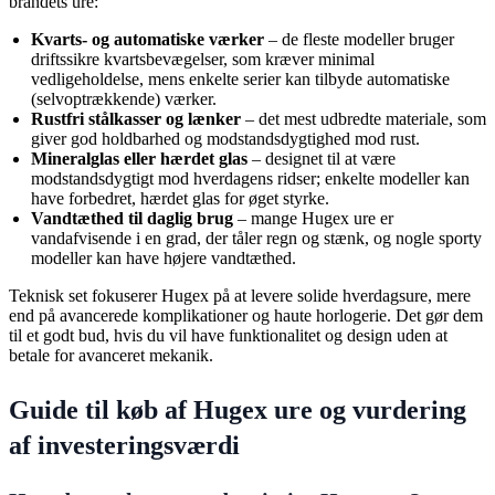
brandets ure:
Kvarts- og automatiske værker
– de fleste modeller bruger
driftssikre kvartsbevægelser, som kræver minimal
vedligeholdelse, mens enkelte serier kan tilbyde automatiske
(selvoptrækkende) værker.
Rustfri stålkasser og lænker
– det mest udbredte materiale, som
giver god holdbarhed og modstandsdygtighed mod rust.
Mineralglas eller hærdet glas
– designet til at være
modstandsdygtigt mod hverdagens ridser; enkelte modeller kan
have forbedret, hærdet glas for øget styrke.
Vandtæthed til daglig brug
– mange Hugex ure er
vandafvisende i en grad, der tåler regn og stænk, og nogle sporty
modeller kan have højere vandtæthed.
Teknisk set fokuserer Hugex på at levere solide hverdagsure, mere
end på avancerede komplikationer og haute horlogerie. Det gør dem
til et godt bud, hvis du vil have funktionalitet og design uden at
betale for avanceret mekanik.
Guide til køb af Hugex ure og vurdering
af investeringsværdi