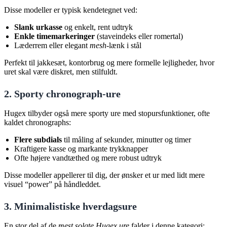
Disse modeller er typisk kendetegnet ved:
Slank urkasse
og enkelt, rent udtryk
Enkle timemarkeringer
(staveindeks eller romertal)
Læderrem eller elegant
mesh
-lænk i stål
Perfekt til jakkesæt, kontorbrug og mere formelle lejligheder, hvor
uret skal være diskret, men stilfuldt.
2. Sporty chronograph-ure
Hugex tilbyder også mere sporty ure med stopursfunktioner, ofte
kaldet chronographs:
Flere subdials
til måling af sekunder, minutter og timer
Kraftigere kasse og markante trykknapper
Ofte højere vandtæthed og mere robust udtryk
Disse modeller appellerer til dig, der ønsker et ur med lidt mere
visuel “power” på håndleddet.
3. Minimalistiske hverdagsure
En stor del af de
mest solgte Hugex ure
falder i denne kategori: