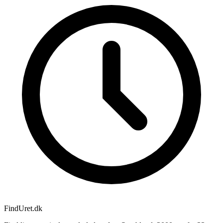
Find
Uret
.dk