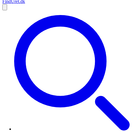
Find
Uret
.dk