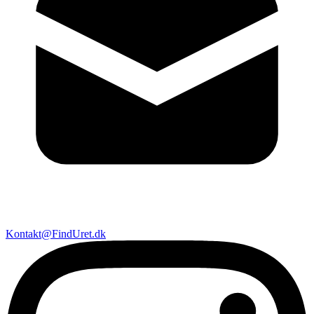
Kontakt@FindUret.dk