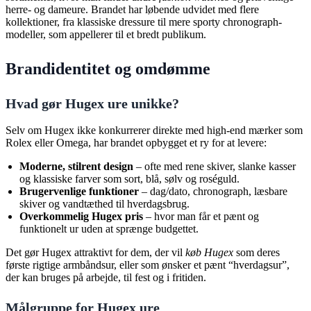
herre- og dameure. Brandet har løbende udvidet med flere
kollektioner, fra klassiske dressure til mere sporty chronograph-
modeller, som appellerer til et bredt publikum.
Brandidentitet og omdømme
Hvad gør Hugex ure unikke?
Selv om Hugex ikke konkurrerer direkte med high-end mærker som
Rolex eller Omega, har brandet opbygget et ry for at levere:
Moderne, stilrent design
– ofte med rene skiver, slanke kasser
og klassiske farver som sort, blå, sølv og roséguld.
Brugervenlige funktioner
– dag/dato, chronograph, læsbare
skiver og vandtæthed til hverdagsbrug.
Overkommelig Hugex pris
– hvor man får et pænt og
funktionelt ur uden at sprænge budgettet.
Det gør Hugex attraktivt for dem, der vil
køb Hugex
som deres
første rigtige armbåndsur, eller som ønsker et pænt “hverdagsur”,
der kan bruges på arbejde, til fest og i fritiden.
Målgruppe for Hugex ure