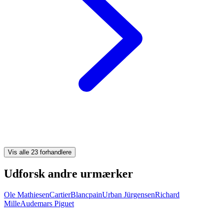
Vis alle 23 forhandlere
Udforsk andre urmærker
Ole Mathiesen
Cartier
Blancpain
Urban Jürgensen
Richard
Mille
Audemars Piguet