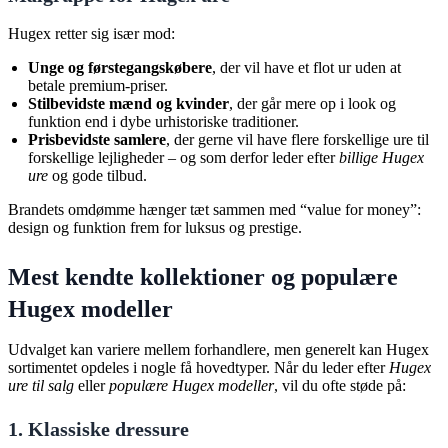
Hugex retter sig især mod:
Unge og førstegangskøbere
, der vil have et flot ur uden at
betale premium-priser.
Stilbevidste mænd og kvinder
, der går mere op i look og
funktion end i dybe urhistoriske traditioner.
Prisbevidste samlere
, der gerne vil have flere forskellige ure til
forskellige lejligheder – og som derfor leder efter
billige Hugex
ure
og gode tilbud.
Brandets omdømme hænger tæt sammen med “value for money”:
design og funktion frem for luksus og prestige.
Mest kendte kollektioner og populære
Hugex modeller
Udvalget kan variere mellem forhandlere, men generelt kan Hugex
sortimentet opdeles i nogle få hovedtyper. Når du leder efter
Hugex
ure til salg
eller
populære Hugex modeller
, vil du ofte støde på:
1. Klassiske dressure