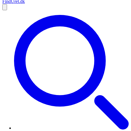
Find
Uret
.dk