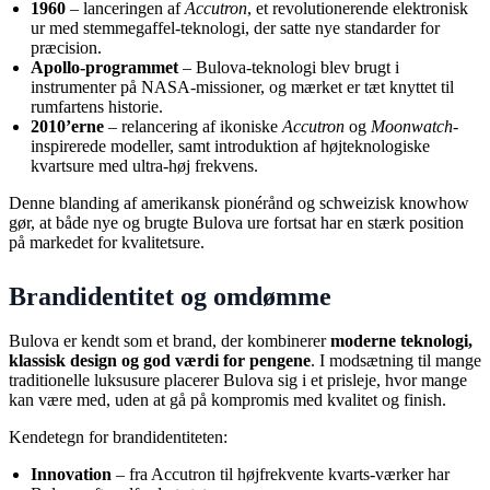
1960
– lanceringen af
Accutron
, et revolutionerende elektronisk
ur med stemmegaffel-teknologi, der satte nye standarder for
præcision.
Apollo-programmet
– Bulova-teknologi blev brugt i
instrumenter på NASA-missioner, og mærket er tæt knyttet til
rumfartens historie.
2010’erne
– relancering af ikoniske
Accutron
og
Moonwatch
-
inspirerede modeller, samt introduktion af højteknologiske
kvartsure med ultra-høj frekvens.
Denne blanding af amerikansk pionérånd og schweizisk knowhow
gør, at både nye og brugte Bulova ure fortsat har en stærk position
på markedet for kvalitetsure.
Brandidentitet og omdømme
Bulova er kendt som et brand, der kombinerer
moderne teknologi,
klassisk design og god værdi for pengene
. I modsætning til mange
traditionelle luksusure placerer Bulova sig i et prisleje, hvor mange
kan være med, uden at gå på kompromis med kvalitet og finish.
Kendetegn for brandidentiteten:
Innovation
– fra Accutron til højfrekvente kvarts-værker har