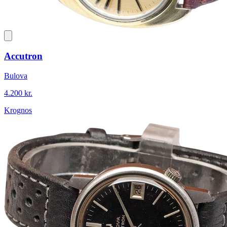
Accutron
Bulova
4.200 kr.
Krognos