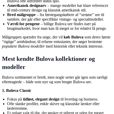
Bulova ofte udfordret status quo.
Amerikansk designarv
– mange modeller har klare referencer
til mid-century design og klassisk amerikansk stil.
Bred målgruppe
– fra førstegangskøbere af “seriøse” ure til
samlere, der går efter specifikke vintage- og specialmodeller.
Værdi for pengene
– billige Bulova ure findes især på
brugtmarkedet, hvor man kan få meget ur for relativt få penge.
Målgruppen spænder fra unge, der vil
køb Bulova
som deres første
“rigtige” armbåndsur, til erfarne entusiaster, der søger bestemte
populære Bulova modeller
med historisk eller teknisk interesse.
Mest kendte Bulova kollektioner og
modeller
Bulova sortimentet er bredt, men nogle serier går igen som særligt
eftertragtede – både som nye og som brugte Bulova ure.
1. Bulova Classic
Fokus på
tidløst, elegant design
til hverdag og business.
Ofte slanke profiler, enkle skiver og klassiske lænker eller
læderremme.
Et oplagt valg til dig, der ønsker et stilrent ur uden for meget