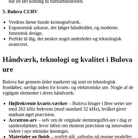
har en tæt kobling til rumfartshistorien.
5. Bulova CURV
Verdens første buede kronografværk.
Ergonomisk urkasse, der følger håndleddet, og moderne,
futuristisk design.
Perfekt til dig, der ønsker noget anderledes og teknologisk
avanceret.
Håndværk, teknologi og kvalitet i Bulova
ure
Bulova har gennem årtier markeret sig som en teknologisk
frontløber, særligt inden for kvarts- og elektroniske ure. Nogle af de
vigtigste elementer i deres håndværk:
Højfrekvente kvarts-værker
– Bulova bruger i flere serier ure
med 262 kHz frekvens (mod standard 32 kHz), hvilket giver
markant øget præcision.
Accutron-arv
– selv om de originale stemmegaffel-ure i dag er
samlerobjekter, lever idéen om ekstrem præcision og innovation
videre i nye tekniske løsninger.
Materialer og finish
– rustfrit stål, safirglas på mange modeller,