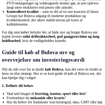
PVD-belægninger og veldesignede lænker gør, at uret opleves
langt mere eksklusivt end prisen ofte antyder.
Kontrolleret kvalitet
– som en del af en stor koncern (Citizen
Group) har Bulova adgang til moderne produktion og
kvalitetskontrol, der sikrer stabilt niveau på tværs af
kollektionerne.
For dig som køber betyder det, at både nye og brugte Bulova ure
typisk leverer
solid driftssikkerhed, god gangpræcision og lang
holdbarhed
, hvis de vedligeholdes korrekt.
Guide til køb af Bulova ure og
overvejelser om investeringsværdi
Når du står over for at skulle
køb Bulova
, kan det være en fordel at
have en klar strategi. Her er en kort guide til køb af Bulova ure, der
kan hjælpe dig i valget:
1. Definér dit behov
Skal uret bruges til
hverdag, kontor, sport eller fest
?
Foretrækker du
mekanisk eller kvarts
?
Har du behov for funktioner som kronograf, dato, GMT eller høj