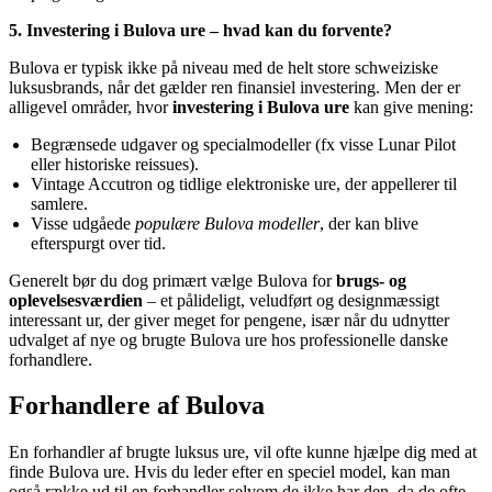
5. Investering i Bulova ure – hvad kan du forvente?
Bulova er typisk ikke på niveau med de helt store schweiziske
luksusbrands, når det gælder ren finansiel investering. Men der er
alligevel områder, hvor
investering i Bulova ure
kan give mening:
Begrænsede udgaver og specialmodeller (fx visse Lunar Pilot
eller historiske reissues).
Vintage Accutron og tidlige elektroniske ure, der appellerer til
samlere.
Visse udgåede
populære Bulova modeller
, der kan blive
efterspurgt over tid.
Generelt bør du dog primært vælge Bulova for
brugs- og
oplevelsesværdien
– et pålideligt, veludført og designmæssigt
interessant ur, der giver meget for pengene, især når du udnytter
udvalget af nye og brugte Bulova ure hos professionelle danske
forhandlere.
Forhandlere af Bulova
En forhandler af brugte luksus ure, vil ofte kunne hjælpe dig med at
finde Bulova ure. Hvis du leder efter en speciel model, kan man
også række ud til en forhandler selvom de ikke har den, da de ofte